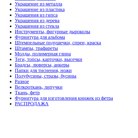
Украшение из металла
Украшение из пластика
Украшения из гипса
Украшения из дерева
Украшения из стекла
Инструменты, фигурные дыроколы
Фурнитура для альбома
Штемпельные подушечки, спреи, краска
Штампы, трафареты
Молды, полимерная глина
Теги, топсы, карточки, высечки
Брадсы, люверсы, анкеры
Папки для тиснения, ножи
Полубусины, стразы, бусины
Разное
Велкроткань, липучки
Ткань, фетр
Фурнитура для изготовления книжек из фетра
РАСПРОДАЖА