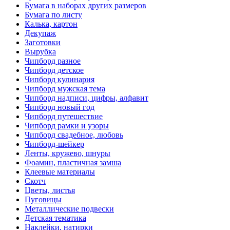
Бумага в наборах других размеров
Бумага по листу
Калька, картон
Декупаж
Заготовки
Вырубка
Чипборд разное
Чипборд детское
Чипборд кулинария
Чипборд мужская тема
Чипборд надписи, цифры, алфавит
Чипборд новый год
Чипборд путешествие
Чипборд рамки и узоры
Чипборд свадебное, любовь
Чипборд-шейкер
Ленты, кружево, шнуры
Фоамин, пластичная замша
Клеевые материалы
Скотч
Цветы, листья
Пуговицы
Металлические подвески
Детская тематика
Наклейки, натирки