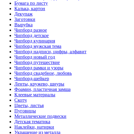
Бумага по листу
Калька, картон
Декупаж
Заготовки
Вырубка
Чипборд разное
Чипборд детское
Чипборд кулинария
Чипборд мужская тема
Чипборд надписи, цифры, алфавит
Чипборд новый год
Чипборд путешествие
Чипборд рамки и узоры
Чипборд свадебное, любовь
Чипборд-шейкер
Ленты, кружево, шнуры
Фоамин, пластичная замша
Клеевые материалы
Скотч
Цветы, листья
Пуговицы
Металлические подвески
Детская тематика
Наклейки, натирки
Украшение из металла