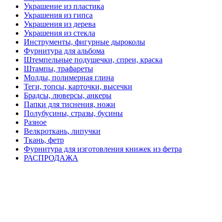
Украшение из пластика
Украшения из гипса
Украшения из дерева
Украшения из стекла
Инструменты, фигурные дыроколы
Фурнитура для альбома
Штемпельные подушечки, спреи, краска
Штампы, трафареты
Молды, полимерная глина
Теги, топсы, карточки, высечки
Брадсы, люверсы, анкеры
Папки для тиснения, ножи
Полубусины, стразы, бусины
Разное
Велкроткань, липучки
Ткань, фетр
Фурнитура для изготовления книжек из фетра
РАСПРОДАЖА