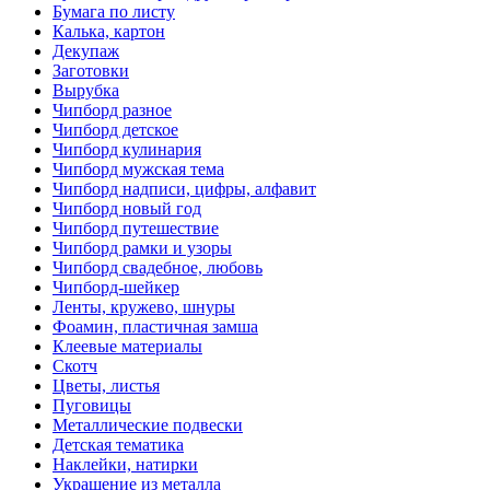
Бумага по листу
Калька, картон
Декупаж
Заготовки
Вырубка
Чипборд разное
Чипборд детское
Чипборд кулинария
Чипборд мужская тема
Чипборд надписи, цифры, алфавит
Чипборд новый год
Чипборд путешествие
Чипборд рамки и узоры
Чипборд свадебное, любовь
Чипборд-шейкер
Ленты, кружево, шнуры
Фоамин, пластичная замша
Клеевые материалы
Скотч
Цветы, листья
Пуговицы
Металлические подвески
Детская тематика
Наклейки, натирки
Украшение из металла