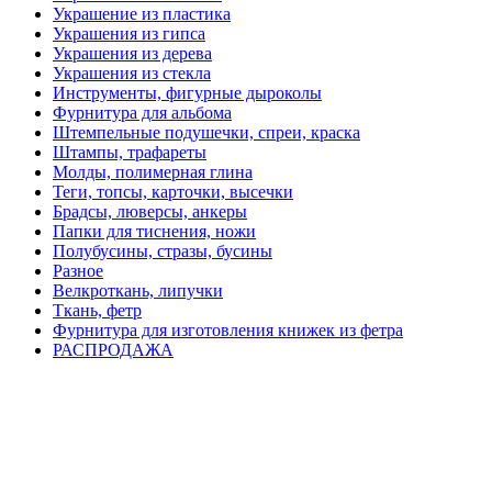
Украшение из пластика
Украшения из гипса
Украшения из дерева
Украшения из стекла
Инструменты, фигурные дыроколы
Фурнитура для альбома
Штемпельные подушечки, спреи, краска
Штампы, трафареты
Молды, полимерная глина
Теги, топсы, карточки, высечки
Брадсы, люверсы, анкеры
Папки для тиснения, ножи
Полубусины, стразы, бусины
Разное
Велкроткань, липучки
Ткань, фетр
Фурнитура для изготовления книжек из фетра
РАСПРОДАЖА